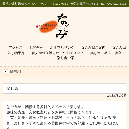
横浜の純和風のレンタルスペース
〒226-0019 横浜市緑区中山5-1-1 TEL：045-929-1311
アクセス
お問合せ
お役立ちリンク
なごみ邸ご案内
なごみ邸
催し物予定
個人情報保護方針
動画リンク
楽し舎 教室・講座
楽し舎ご案内
MENU
楽し舎
2019/12/18
なごみ邸に隣接する多目的スペース「楽し舎」
趣味の講座・文化教室などをお気軽に開催できます。
工芸・音楽・書画・料理・お花等、日々の暮らしにゆとりある 美し
さ・楽しさを求めた趣ある雰囲気の中でお部屋をご利用いただけま
す。