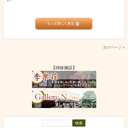
次のページ »
【姉妹施設】
検
索: